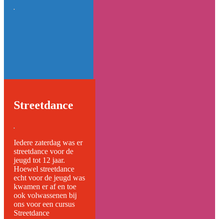
Streetdance
Iedere zaterdag was er
streetdance voor de
jeugd tot 12 jaar.
Hoewel streetdance
echt voor de jeugd was
kwamen er af en toe
ook volwassenen bij
ons voor een cursus
Streetdance