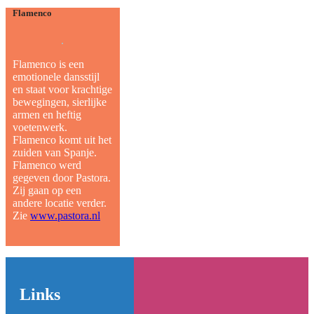
Flamenco
Flamenco is een
emotionele dansstijl
en staat voor krachtige
bewegingen, sierlijke
armen en heftig
voetenwerk.
Flamenco komt uit het
zuiden van Spanje.
Flamenco werd
gegeven door Pastora.
Zij gaan op een
andere locatie verder.
Zie
www.pastora.nl
Links