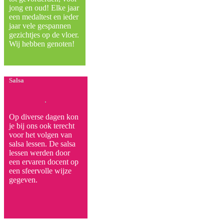
jong en oud! Elke jaar
een medaltest en ieder
jaar vele gespannen
gezichtjes op de vloer.
Wij hebben genoten!
Salsa
Op diverse dagen kon
je bij ons ook terecht
voor het volgen van
salsa lessen. De salsa
lessen werden door
een ervaren docent op
een sfeervolle wijze
gegeven.