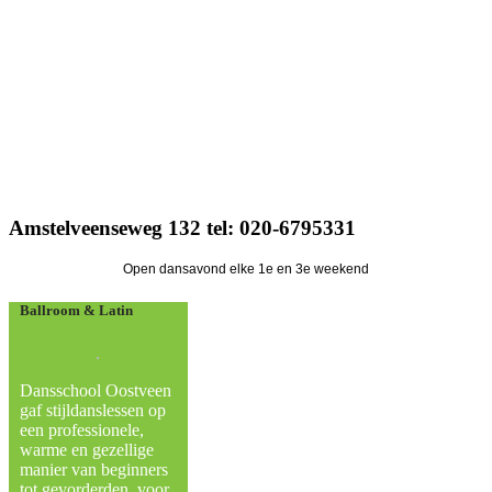
Amstelveenseweg 132 tel: 020-6795331
Ballroom & Latin
Dansschool Oostveen
gaf stijldanslessen op
een professionele,
warme en gezellige
manier van beginners
tot gevorderden, voor