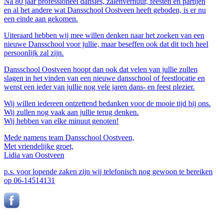
Na 80 jaar professioneel dansles, zalenverhuur, feesten en partijen
en al het andere wat Dansschool Oostveen heeft geboden, is er nu
een einde aan gekomen.
Uiteraard hebben wij mee willen denken naar het zoeken van een
nieuwe Dansschool voor jullie, maar beseffen ook dat dit toch heel
persoonlijk zal zijn.
Dansschool Oostveen hoopt dan ook dat velen van jullie zullen
slagen in het vinden van een nieuwe dansschool of feestlocatie en
wenst een ieder van jullie nog vele jaren dans- en feest plezier.
Wij willen iedereen ontzettend bedanken voor de mooie tijd bij ons.
Wij zullen nog vaak aan jullie terug denken.
Wij hebben van elke minuut genoten!
Mede namens team Dansschool Oostveen,
Met vriendelijke groet,
Lidia van Oostveen
p.s. voor lopende zaken zijn wij telefonisch nog gewoon te bereiken
op 06-14514131